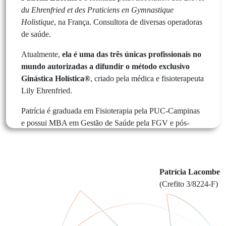
du Ehrenfried et des Praticiens en Gymnastique
Holistique
, na França. Consultora de diversas operadoras
de saúde.
Atualmente,
ela é uma das três únicas profissionais no
mundo autorizadas a difundir o método exclusivo
Ginástica Holística®
, criado pela médica e fisioterapeuta
Lily Ehrenfried.
Patrícia é graduada em Fisioterapia pela PUC-Campinas
e possui MBA em Gestão de Saúde pela FGV e pós-
graduação em Fisiologia do Exercício, Ergonomia,
Programação Neurolinguística e Neurociência.
Atualmente, é Presidente da Associação Brasileira de
Patrícia Lacombe
Ginástica Holística (ABGH), Diretora da Associação
(Crefito 3/8224-F)
Brasileira de Qualidade de Vida (ABQV) e a única
fisioterapeuta a ocupar uma cadeira na Academia
Brasileira de Administração Hospitalar.